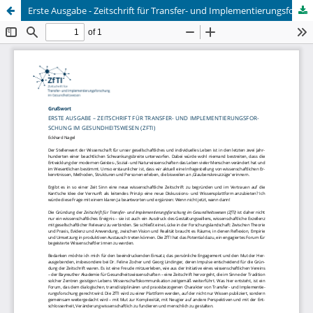
Erste Ausgabe - Zeitschrift für Transfer- und Implementierungsforschung im Gesundheitswesen (ZfTI)