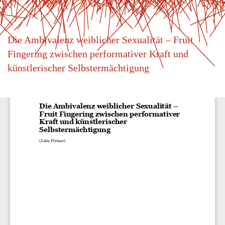
Zu
Die Ambivalenz weiblicher Sexualität – Fruit
Artikeldetails
Fingering zwischen performativer Kraft und
zurückkehren
künstlerischer Selbstermächtigung
He
P
h