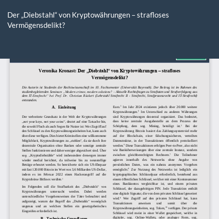
Zu
Artikeldetails
Der „Diebstahl“ von Kryptowährungen – strafloses
zurückkehren
Vermögensdelikt?
He
P
he