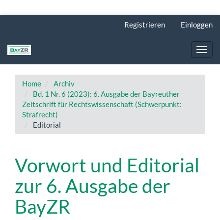
Hauptnavigation
Registrieren
Einloggen
Hauptinhalt
Sidebar
Toggl
navig
Home
Archiv
Bd. 1 Nr. 6 (2023): 6. Ausgabe der Bayreuther
Zeitschrift für Rechtswissenschaft (Schwerpunkt:
Strafrecht)
Editorial
Vorwort und Editorial
zur 6. Ausgabe der
BayZR