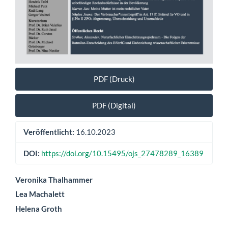
PDF (Druck)
PDF (Digital)
Veröffentlicht:
16.10.2023
DOI:
https://doi.org/10.15495/ojs_27478289_16389
Hauptsächlicher
Veronika Thalhammer
Lea Machalett
Artikelinhalt
Helena Groth