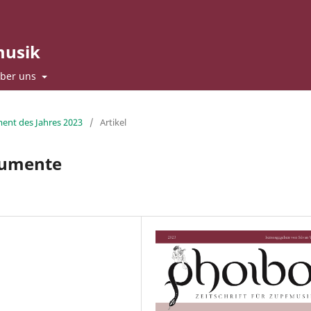
musik
ber uns
ment des Jahres 2023
/
Artikel
rumente