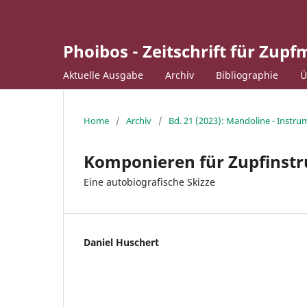
Phoibos - Zeitschrift für Zupf
Aktuelle Ausgabe
Archiv
Bibliographie
Ü
Home
/
Archiv
/
Bd. 21 (2023): Mandoline - Instru
Komponieren für Zupfinst
Eine autobiografische Skizze
Daniel Huschert