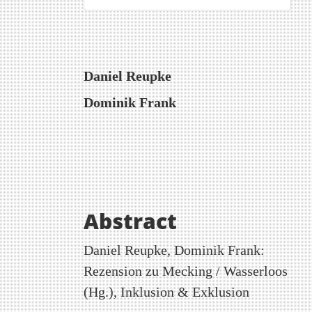
Hauptsächlicher
Daniel Reupke
Artikelinhalt
Dominik Frank
Abstract
Daniel Reupke, Dominik Frank:
Rezension zu Mecking / Wasserloos
(Hg.), Inklusion & Exklusion