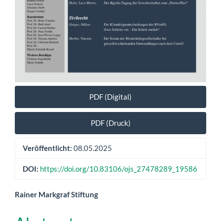
PDF (Digital)
PDF (Druck)
Veröffentlicht:
08.05.2025
DOI:
https://doi.org/10.83106/ojs_27478289_19586
Hauptsächlicher
Rainer Markgraf Stiftung
Artikelinhalt