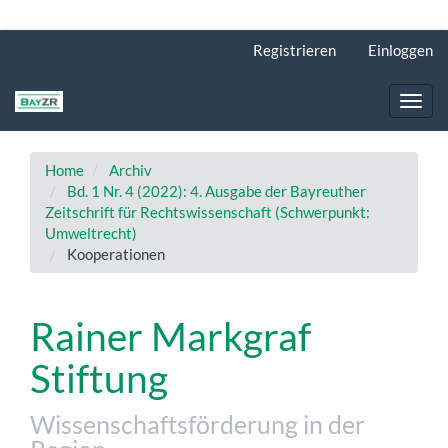
Hauptnavigation
Registrieren
Einloggen
Hauptinhalt
Sidebar
Toggl
navig
Home
Archiv
Bd. 1 Nr. 4 (2022): 4. Ausgabe der Bayreuther
Zeitschrift für Rechtswissenschaft (Schwerpunkt:
Umweltrecht)
Kooperationen
Rainer Markgraf
Stiftung
Wissenschaftsförderung in der