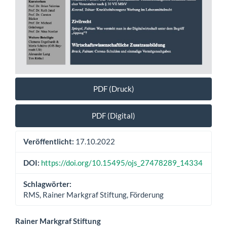
PDF (Druck)
PDF (Digital)
Veröffentlicht:
17.10.2022
DOI:
https://doi.org/10.15495/ojs_27478289_14334
Schlagwörter:
RMS, Rainer Markgraf Stiftung, Förderung
Hauptsächlicher
Rainer Markgraf Stiftung