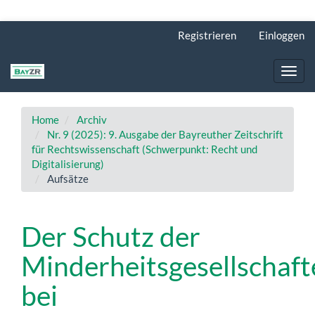
Hauptnavigation
Registrieren
Einloggen
Hauptinhalt
Sidebar
Toggl
navig
Home
Archiv
Nr. 9 (2025): 9. Ausgabe der Bayreuther Zeitschrift
für Rechtswissenschaft (Schwerpunkt: Recht und
Digitalisierung)
Aufsätze
Der Schutz der
Minderheitsgesellschaft
bei