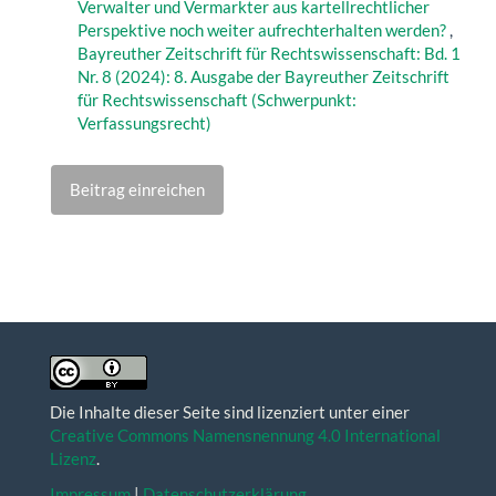
Verwalter und Vermarkter aus kartellrechtlicher
Perspektive noch weiter aufrechterhalten werden?
,
Bayreuther Zeitschrift für Rechtswissenschaft: Bd. 1
Nr. 8 (2024): 8. Ausgabe der Bayreuther Zeitschrift
für Rechtswissenschaft (Schwerpunkt:
Verfassungsrecht)
Beitrag einreichen
Die Inhalte dieser Seite sind lizenziert unter einer
Creative Commons Namensnennung 4.0 International
Lizenz
.
Impressum
|
Datenschutzerklärung