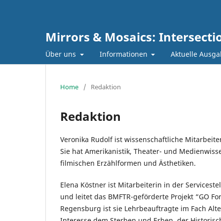
Mirrors & Mosaics: Intersectio
Über uns
Informationen
Aktuelle Ausg
Home
/
Redaktion
Redaktion
Veronika Rudolf ist wissenschaftliche Mitarbeit
Sie hat Amerikanistik, Theater- und Medienwisse
filmischen Erzählformen und Ästhetiken.
Elena Köstner ist Mitarbeiterin in der Servicest
und leitet das BMFTR-geförderte Projekt “GO For
Regensburg ist sie Lehrbeauftragte im Fach Alte
Interesse dem Sterben und Erben, der Historis