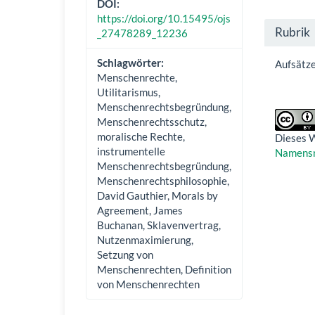
DOI:
https://doi.org/10.15495/ojs
Rubrik
_27478289_12236
Schlagwörter:
Aufsätz
Menschenrechte,
Utilitarismus,
Menschenrechtsbegründung,
Menschenrechtsschutz,
moralische Rechte,
Dieses W
instrumentelle
Namensne
Menschenrechtsbegründung,
Menschenrechtsphilosophie,
David Gauthier, Morals by
Agreement, James
Buchanan, Sklavenvertrag,
Nutzenmaximierung,
Setzung von
Menschenrechten, Definition
von Menschenrechten