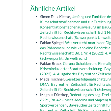
Ähnliche Artikel
Simon Felix Klesse,
Umfang und Funktion de
Klimaschutzmaßnahmen und zur Erreichung 
Konzentrationsflächenausweisung im Bau
Zeitschrift für Rechtswissenschaft: Bd. 1 Nr
Rechtswissenschaft (Schwerpunkt: Umwelt
Fabian Spiegel,
Was versteht man in der Dig
das Phänomen und wie kann eine Behörde e
Rechtswissenschaft: Bd. 1 Nr. 4 (2022): 4.
(Schwerpunkt: Umweltrecht)
Fabian Brack,
Corona-Schulden und Einmali
Kriseninduzierter Staatsverschuldung
,
Bayr
(2022): 4. Ausgabe der Bayreuther Zeitsch
Mads Tischner,
Gesetzesfolgenabschätzung z
DMA
,
Bayreuther Zeitschrift für Rechtswis
Zeitschrift für Rechtswissenschaft (Schwe
Magnus Düerkop,
Bedeutung des sog. Drei-S
6991, Rn. 42 – Meca-Medina und Majcen) fü
Sportverbänden
,
Bayreuther Zeitschrift fü
Bayreuther Zeitschrift für Rechtswissensc