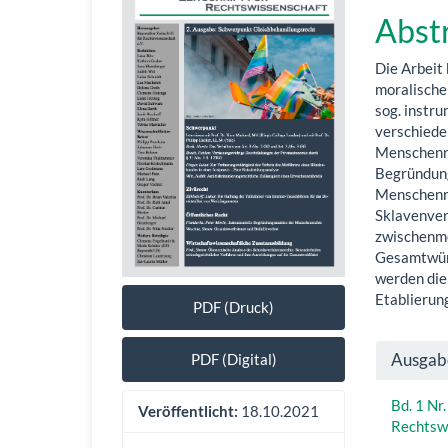
Sidebar
Artik
Abst
Die Arbeit
moralische
sog. instr
verschiede
Menschenre
Begründung
Menschenr
Sklavenve
zwischenm
Gesamtwürd
werden die
Etablierun
PDF (Druck)
Artik
Ausgab
PDF (Digital)
Detai
Bd. 1 Nr
Veröffentlicht:
18.10.2021
Rechtsw