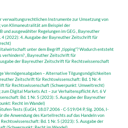
r verwaltungsrechtlichen Instrumente zur Umsetzung von
von Klimaneutralität am Beispiel der
GB und ausgewählter Regelungen im GEG
,
Bayreuther
. 4 (2022): 4. Ausgabe der Bayreuther Zeitschrift für
recht)
italwirtschaft unter dem Begriff „tipping“? Wodurch entsteht
s verhindern?
,
Bayreuther Zeitschrift für
 Ausgabe der Bayreuther Zeitschrift für Rechtswissenschaft
ge Vermögensabgaben – Alternative Tilgungsmöglichkeiten
euther Zeitschrift für Rechtswissenschaft: Bd. 1 Nr. 4
rift für Rechtswissenschaft (Schwerpunkt: Umweltrecht)
um Digital Markets Act – zur Verhaltenspflicht Art. 6 V
senschaft: Bd. 1 Nr. 5 (2023): 5. Ausgabe der Bayreuther
rpunkt: Recht im Wandel)
tufen-Tests (EuGH, 18.07.2006 - C-519/04 P, Slg. 2006, I-
r die Anwendung des Kartellrechts auf das Handeln von
r Rechtswissenschaft: Bd. 1 Nr. 5 (2023): 5. Ausgabe der
haft (Schwerpunkt: Recht im Wandel)