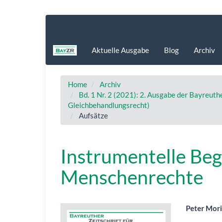
Hauptnavigation
Hauptinhalt
Sidebar
Aktuelle Ausgabe
Blog
Archiv
Home
Archiv
Bd. 1 Nr. 2 (2021): 2. Ausgabe der Bayreuth
Gleichbehandlungsrecht)
Aufsätze
Instrumentelle Be
Menschenrechte
Artikel-
Haup
Peter Mori