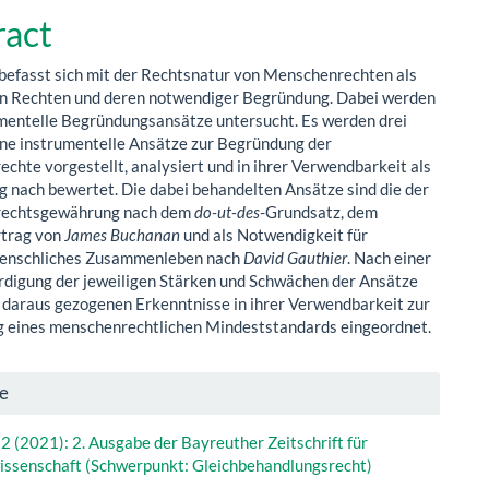
elinhalt
ract
 befasst sich mit der Rechtsnatur von Menschenrechten als
n Rechten und deren notwendiger Begründung. Dabei werden
umentelle Begründungsansätze untersucht. Es werden drei
ne instrumentelle Ansätze zur Begründung der
chte vorgestellt, analysiert und in ihrer Verwendbarkeit als
 nach bewertet. Die dabei behandelten Ansätze sind die der
echtsgewährung nach dem
do-ut-des
-Grundsatz, dem
rtrag von
James Buchanan
und als Notwendigkeit für
enschliches Zusammenleben nach
David Gauthier
. Nach einer
igung der jeweiligen Stärken und Schwächen der Ansätze
 daraus gezogenen Erkenntnisse in ihrer Verwendbarkeit zur
g eines menschenrechtlichen Mindeststandards eingeordnet.
el-
e
ls
. 2 (2021): 2. Ausgabe der Bayreuther Zeitschrift für
issenschaft (Schwerpunkt: Gleichbehandlungsrecht)